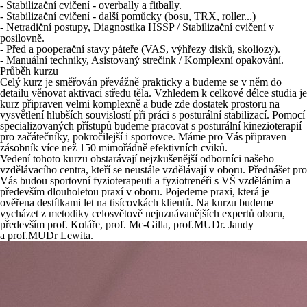
- Stabilizační cvičení - overbally a fitbally.
- Stabilizační cvičení - další pomůcky (bosu, TRX, roller...)
- Netradiční postupy, Diagnostika HSSP / Stabilizační cvičení v
posilovně.
- Před a pooperační stavy páteře (VAS, výhřezy disků, skoliozy).
- Manuální techniky, Asistovaný strečink / Komplexní opakování.
Průběh kurzu
Celý kurz je směřován převážně prakticky a budeme se v něm do
detailu věnovat aktivaci středu těla. Vzhledem k celkové délce studia je
kurz připraven velmi komplexně a bude zde dostatek prostoru na
vysvětlení hlubších souvislostí při práci s posturální stabilizací. Pomocí
specializovaných přístupů budeme pracovat s posturální kinezioterapií
pro začátečníky, pokročilejší i sportovce. Máme pro Vás připraven
zásobník více než 150 mimořádně efektivních cviků.
Vedení tohoto kurzu obstarávají nejzkušenější odborníci našeho
vzdělávacího centra, kteří se neustále vzdělávají v oboru. Přednášet pro
Vás budou sportovní fyzioterapeuti a fyziotrenéři s VŠ vzděláním a
především dlouholetou praxí v oboru. Pojedeme praxi, která je
ověřena destítkami let na tisícovkách klientů. Na kurzu budeme
vycházet z metodiky celosvětově nejuznávanějších expertů oboru,
především prof. Koláře, prof. Mc-Gilla, prof.MUDr. Jandy
a prof.MUDr Lewita.