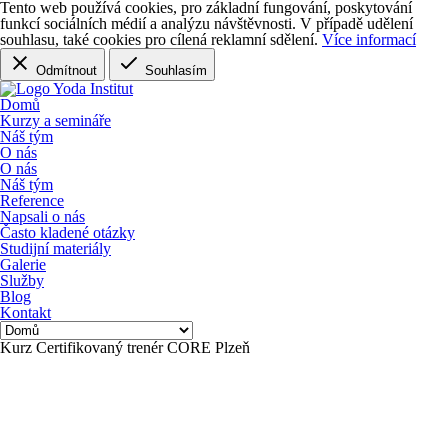
Tento web používá cookies, pro základní fungování, poskytování
funkcí sociálních médií a analýzu návštěvnosti
. V případě udělení
souhlasu, také cookies pro cílená reklamní sdělení.
Více informací
Odmítnout
Souhlasím
Domů
Kurzy a semináře
Náš tým
O nás
O nás
Náš tým
Reference
Napsali o nás
Často kladené otázky
Studijní materiály
Galerie
Služby
Blog
Kontakt
Kurz Certifikovaný trenér CORE Plzeň