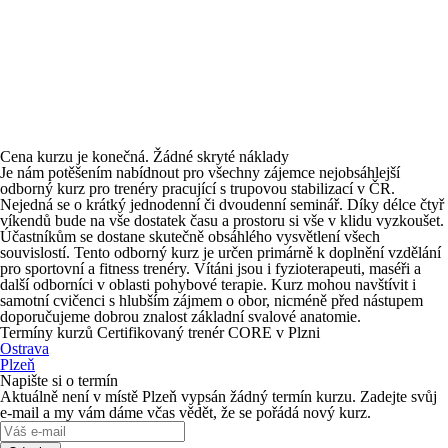
Cena kurzu je konečná. Žádné skryté náklady
Je nám potěšením nabídnout pro všechny zájemce nejobsáhlejší
odborný kurz pro trenéry pracující s trupovou stabilizací v ČR.
Nejedná se o krátký jednodenní či dvoudenní seminář. Díky délce čtyř
víkendů bude na vše dostatek času a prostoru si vše v klidu vyzkoušet.
Účastníkům se dostane skutečně obsáhlého vysvětlení všech
souvislostí. Tento odborný kurz je určen primárně k doplnění vzdělání
pro sportovní a fitness trenéry. Vítáni jsou i fyzioterapeuti, maséři a
další odborníci v oblasti pohybové terapie. Kurz mohou navštívit i
samotní cvičenci s hlubším zájmem o obor, nicméně před nástupem
doporučujeme dobrou znalost základní svalové anatomie.
Termíny kurzů Certifikovaný trenér CORE v Plzni
Ostrava
Plzeň
Napište si o termín
Aktuálně není v místě Plzeň vypsán žádný termín kurzu. Zadejte svůj
e-mail a my vám dáme včas vědět, že se pořádá nový kurz.