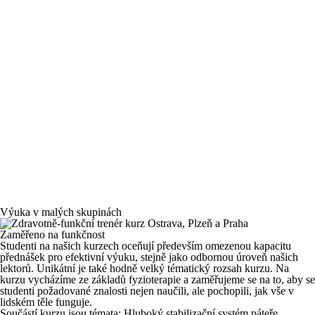
Výuka v malých skupinách
Zaměřeno na funkčnost
Studenti na našich kurzech oceňují především omezenou kapacitu
přednášek pro efektivní výuku, stejně jako odbornou úroveň našich
lektorů. Unikátní je také hodně velký tématický rozsah kurzu. Na
kurzu vycházíme ze základů fyzioterapie a zaměřujeme se na to, aby se
studenti požadované znalosti nejen naučili, ale pochopili, jak vše v
lidském těle funguje.
Součástí kurzu jsou témata: Hluboký stabilizační systém páteře,