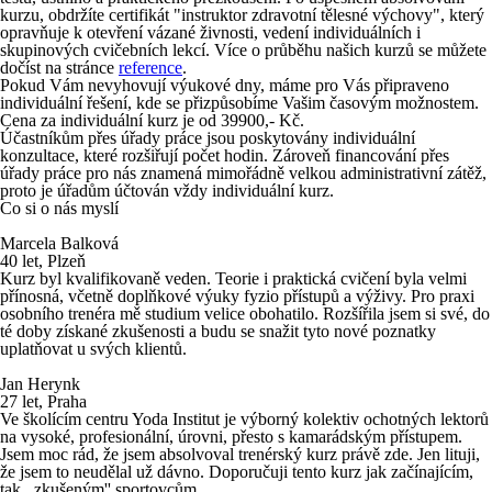
kurzu, obdržíte certifikát "instruktor zdravotní tělesné výchovy", který
opravňuje k otevření vázané živnosti, vedení individuálních i
skupinových cvičebních lekcí. Více o průběhu našich kurzů se můžete
dočíst na stránce
reference
.
Pokud Vám nevyhovují výukové dny, máme pro Vás připraveno
individuální řešení, kde se přizpůsobíme Vašim časovým možnostem.
Cena za individuální kurz je od 39900,- Kč.
Účastníkům přes úřady práce jsou poskytovány individuální
konzultace, které rozšiřují počet hodin. Zároveň financování přes
úřady práce pro nás znamená mimořádně velkou administrativní zátěž,
proto je úřadům účtován vždy individuální kurz.
Co si o nás myslí
Marcela Balková
40 let, Plzeň
Kurz byl kvalifikovaně veden. Teorie i praktická cvičení byla velmi
přínosná, včetně doplňkové výuky fyzio přístupů a výživy. Pro praxi
osobního trenéra mě studium velice obohatilo. Rozšířila jsem si své, do
té doby získané zkušenosti a budu se snažit tyto nové poznatky
uplatňovat u svých klientů.
Jan Herynk
27 let, Praha
Ve školícím centru Yoda Institut je výborný kolektiv ochotných lektorů
na vysoké, profesionální, úrovni, přesto s kamarádským přístupem.
Jsem moc rád, že jsem absolvoval trenérský kurz právě zde.
Jen lituji,
že jsem to neudělal už dávno.
Doporučuji tento kurz jak začínajícím,
tak ,,zkušeným'' sportovcům.