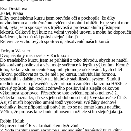
Eva Dostálová
30 let, Praha
Díky trenérskému kurzu jsem otevřela oči a pochopila, že díky
nevhodnému a nadměrnému cvičení si mohu i ublížit. Kurz se mi moc
líbil, byla jsem spokojena s trpělivostí a profesionálním přístupem
lektorů. Celkově byl kurz na velmi vysoké úrovni a mohu ho doporučit
každému, kdo má rád pohyb stejně jako já.
Reference vrcholových sportovců, absolventů našich kurzů
Jáchym Wiesner
Dvojnásobný mistr světa v Kickboxu
Do trenéského kurzu jsem se přihlásil z toho důvodu, abych se naučil,
jak správně posilovat a vést moje svěřence k lepším výkonům. Kromě
toho, že kurz stoprocentně naplnil tyto moje očekávání, bych chtěl
Jirkovi poděkovat za to, že mě i po kurzu, individuální formou,
seznámil i s dalšími cviky na hluboký stabilizační systém. Studuji
medicínu a jsem přesvědčen, že primární zaměření kurzu na HSSP je
skvělý způsob, jak docílit zdravého posilování a zlepšit celkovou
výkonnost sportovce. Přestože se toto cvičení opírá o nejnovější
vědecké poznatky, dá se s jeho obdobou setkat již ve starověké Číně.
Asijští mistři bojového umění totiž vyučovali své žáky dechové
techniky, které připomínají právě to, co se na tomto kurzu naučíte.
Věřím, že pro vás kurz bude přínosem a užijete si ho stejně jako já.
Robin Holub
Reprezentant ČR v akrobatickém lyžování
V Yoda institutu jsem absolvoval individuální trenérský kurz, díky