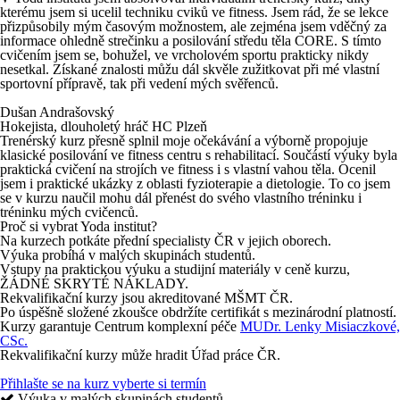
kterému jsem si ucelil techniku cviků ve fitness. Jsem rád, že se lekce
přizpůsobily mým časovým možnostem, ale zejména jsem vděčný za
informace ohledně strečinku a posilování středu těla CORE. S tímto
cvičením jsem se, bohužel, ve vrcholovém sportu prakticky nikdy
nesetkal. Získané znalosti můžu dál skvěle zužitkovat při mé vlastní
sportovní přípravě, tak při vedení mých svěřenců.
Dušan Andrašovský
Hokejista, dlouholetý hráč HC Plzeň
Trenérský kurz přesně splnil moje očekávání a výborně propojuje
klasické posilování ve fitness centru s rehabilitací. Součástí výuky byla
praktická cvičení na strojích ve fitness i s vlastní vahou těla. Ocenil
jsem i praktické ukázky z oblasti fyzioterapie a dietologie. To co jsem
se v kurzu naučil mohu dál přenést do svého vlastního tréninku i
tréninku mých cvičenců.
Proč si vybrat Yoda institut?
Na kurzech potkáte přední specialisty ČR v jejich oborech.
Výuka probíhá v malých skupinách studentů.
Vstupy na praktickou výuku a studijní materiály v ceně kurzu,
ŽÁDNÉ SKRYTÉ NÁKLADY.
Rekvalifikační kurzy jsou akreditované MŠMT ČR.
Po úspěšně složené zkoušce obdržíte certifikát s mezinárodní platností.
Kurzy garantuje Centrum komplexní péče
MUDr. Lenky Misiaczkové,
CSc.
Rekvalifikační kurzy může hradit Úřad práce ČR.
Přihlašte se na kurz
vyberte si termín
Výuka v malých skupinách studentů