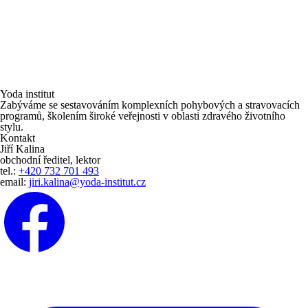
Yoda institut
Zabýváme se sestavováním komplexních pohybových a stravovacích
programů, školením široké veřejnosti v oblasti zdravého životního
stylu.
Kontakt
Jiří Kalina
obchodní ředitel, lektor
tel.:
+420 732 701 493
email:
jiri.kalina@yoda-institut.cz