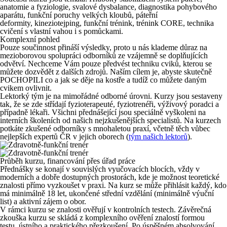
anatomie a fyziologie, svalové dysbalance, diagnostika pohybového
aparátu, funkční poruchy velkých kloubů, páteřní
deformity, kineziotejping, funkční trénink, trénink CORE, technika
cvičení s vlastní vahou i s pomůckami.
Komplexní pohled
Pouze součinnost přináší výsledky, proto u nás klademe důraz na
mezioborovou spolupráci odborníků ze vzájemně se doplňujících
odvětví. Nechceme Vám pouze předvést techniku cviků, kterou se
můžete dozvědět z dalších zdrojů. Naším cílem je, abyste skutečně
POCHOPILI co a jak se děje na kostře a tudíž co můžete daným
cvikem ovlivnit.
Lektorký tým je na mimořádné odborné úrovni. Kurzy jsou sestaveny
tak, že se zde střídají fyzioterapeuté, fyziotrenéři, výživový poradci a
případně lékaři. Všichni přednášející jsou speciálně vyškoleni na
interních školeních od našich nejzkušenějších specialistů. Na kurzech
potkáte zkušené odborníky s mnohaletou praxí, včetně těch vůbec
nejlepších expertů ČR v jejich oborech (
tým našich lektorů
).
Průběh kurzu, financování přes úřad práce
Přednášky se konají v souvislých vyučovacích blocích, vždy v
moderních a dobře dostupných prostorách, kde je možnost teoretické
znalosti přímo vyzkoušet v praxi. Na kurz se může přihlásit každý, kdo
má minimálně 18 let, ukončené střední vzdělání (minimálně výuční
list) a aktivní zájem o obor.
V rámci kurzu se znalosti ověřují v kontrolních testech. Závěrečná
zkouška kurzu se skládá z komplexního ověření znalostí formou
testu, ústního a praktického přezkoušení. Po úspěšném absolvování