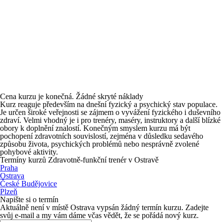
Cena kurzu je konečná. Žádné skryté náklady
Kurz reaguje především na dnešní fyzický a psychický stav populace.
Je určen široké veřejnosti se zájmem o vyvážení fyzického i duševního
zdraví. Velmi vhodný je i pro trenéry, maséry, instruktory a další blízké
obory k doplnění znalostí. Konečným smyslem kurzu má být
pochopení zdravotních souvislostí, zejména v důsledku sedavého
způsobu života, psychických problémů nebo nesprávně zvolené
pohybové aktivity.
Termíny kurzů Zdravotně-funkční trenér v Ostravě
Praha
Ostrava
České Budějovice
Plzeň
Napište si o termín
Aktuálně není v místě Ostrava vypsán žádný termín kurzu. Zadejte
svůj e-mail a my vám dáme včas vědět, že se pořádá nový kurz.