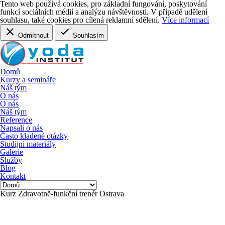
Tento web používá cookies, pro základní fungování, poskytování
funkcí sociálních médií a analýzu návštěvnosti
. V případě udělení
souhlasu, také cookies pro cílená reklamní sdělení.
Více informací
Odmítnout
Souhlasím
Domů
Kurzy a semináře
Náš tým
O nás
O nás
Náš tým
Reference
Napsali o nás
Často kladené otázky
Studijní materiály
Galerie
Služby
Blog
Kontakt
Kurz Zdravotně-funkční trenér Ostrava