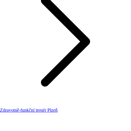
Zdravotně-funkční trenér Plzeň