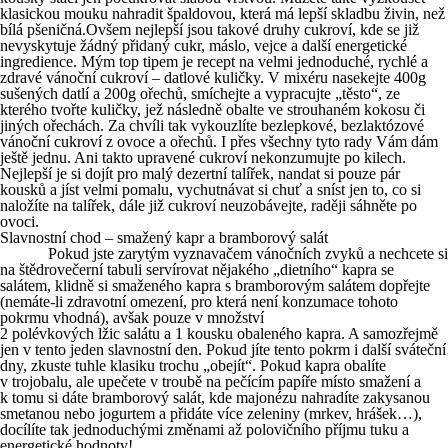
klasickou mouku nahradit špaldovou, která má lepší skladbu živin, než
bílá pšeničná.Ovšem nejlepší jsou takové druhy cukroví, kde se již
nevyskytuje žádný přidaný cukr, máslo, vejce a další energetické
ingredience. Mým top tipem je recept na velmi jednoduché, rychlé a
zdravé vánoční cukroví – datlové kuličky. V mixéru nasekejte 400g
sušených datlí a 200g ořechů, smíchejte a vypracujte „těsto“, ze
kterého tvořte kuličky, jež následně obalte ve strouhaném kokosu či
jiných ořechách. Za chvíli tak vykouzlíte bezlepkové, bezlaktózové
vánoční cukroví z ovoce a ořechů. I přes všechny tyto rady Vám dám
ještě jednu. Ani takto upravené cukroví nekonzumujte po kilech.
Nejlepší je si dojít pro malý dezertní talířek, nandat si pouze pár
kousků a jíst velmi pomalu, vychutnávat si chuť a sníst jen to, co si
naložíte na talířek, dále již cukroví neuzobávejte, raději sáhněte po
ovoci.
Slavnostní chod – smažený kapr a bramborový salát
Pokud jste zarytým vyznavačem vánočních zvyků a nechcete si
na štědrovečerní tabuli servírovat nějakého „dietního“ kapra se
salátem, klidně si smaženého kapra s bramborovým salátem dopřejte
(nemáte-li zdravotní omezení, pro která není konzumace tohoto
pokrmu vhodná), avšak pouze v množství
2 polévkových lžic salátu a 1 kousku obaleného kapra. A samozřejmě
jen v tento jeden slavnostní den. Pokud jíte tento pokrm i další sváteční
dny, zkuste tuhle klasiku trochu „obejít“. Pokud kapra obalíte
v trojobalu, ale upečete v troubě na pečícím papíře místo smažení a
k tomu si dáte bramborový salát, kde majonézu nahradíte zakysanou
smetanou nebo jogurtem a přidáte více zeleniny (mrkev, hrášek…),
docílíte tak jednoduchými změnami až polovičního příjmu tuku a
energetické hodnoty!