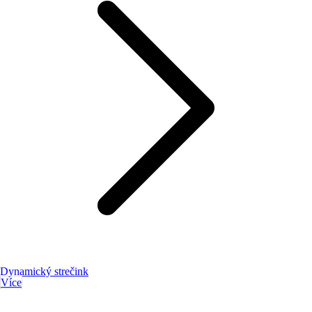
Dynamický strečink
Více