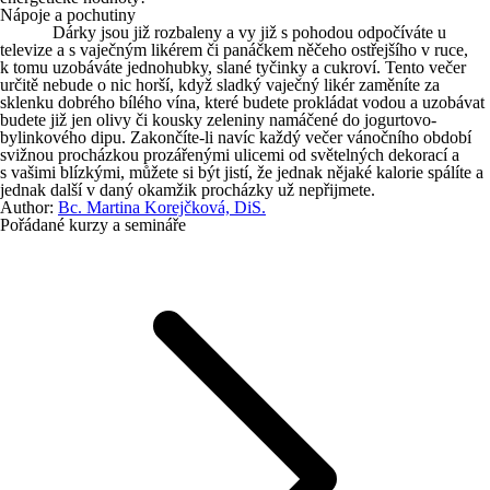
Nápoje a pochutiny
Dárky jsou již rozbaleny a vy již s pohodou odpočíváte u
televize a s vaječným likérem či panáčkem něčeho ostřejšího v ruce,
k tomu uzobáváte jednohubky, slané tyčinky a cukroví. Tento večer
určitě nebude o nic horší, když sladký vaječný likér zaměníte za
sklenku dobrého bílého vína, které budete prokládat vodou a uzobávat
budete již jen olivy či kousky zeleniny namáčené do jogurtovo-
bylinkového dipu. Zakončíte-li navíc každý večer vánočního období
svižnou procházkou prozářenými ulicemi od světelných dekorací a
s vašimi blízkými, můžete si být jistí, že jednak nějaké kalorie spálíte a
jednak další v daný okamžik procházky už nepřijmete.
Author:
Bc. Martina Korejčková, DiS.
Pořádané kurzy a semináře