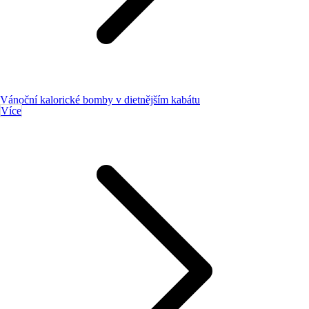
Vánoční kalorické bomby v dietnějším kabátu
Více