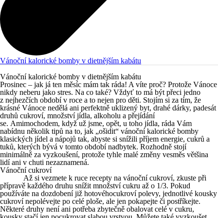
Vánoční kalorické bomby v dietnějším kabátu
Vánoční kalorické bomby v dietnějším kabátu
Prosinec – jak já ten měsíc mám tak ráda! A víte proč? Protože Vánoce
nikdy neberu jako stres. Na co také? Vždyť to má být přeci jedno
z nejhezčích období v roce a to nejen pro děti. Stojím si za tím, že
krásné Vánoce nedělá ani perfektně uklizený byt, drahé dárky, padesát
druhů cukroví, množství jídla, alkoholu a přejídání
se. Amimochodem, když už jsme, opět, u toho jídla, ráda Vám
nabídnu několik tipů na to, jak „ošidit“ vánoční kalorické bomby
klasických jídel a nápojů tak, abyste si snížili příjem energie, cukrů a
tuků, kterých bývá v tomto období nadbytek. Rozhodně stojí
minimálně za vyzkoušení, protože tyhle malé změny vesměs většina
lidí ani v chuti nezaznamená.
Vánoční cukroví
Až si vezmete k ruce recepty na vánoční cukroví, zkuste při
přípravě každého druhu snížit množství cukru až o 1/3. Pokud
používáte na dozdobení již hotovéhocukroví polevy, jednotlivé kousky
cukroví nepolévejte po celé ploše, ale jen pokapejte či postříkejte.
Některé druhy není ani potřeba zbytečně obalovat celé v cukru,
kousky stačí jen pocukrovat slabou vrstvou. Můžete také vyzkoušet